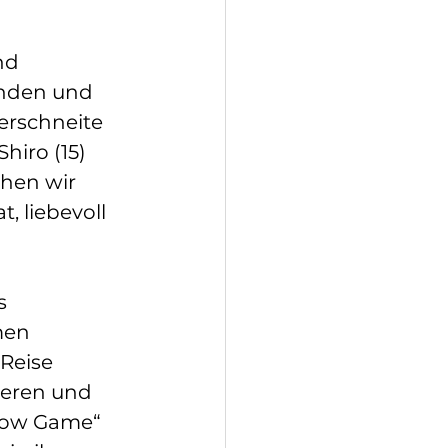
nd 
inden und 
erschneite 
iro (15) 
hen wir 
, liebevoll 
s 
men 
Reise 
ieren und 
dow Game“ 