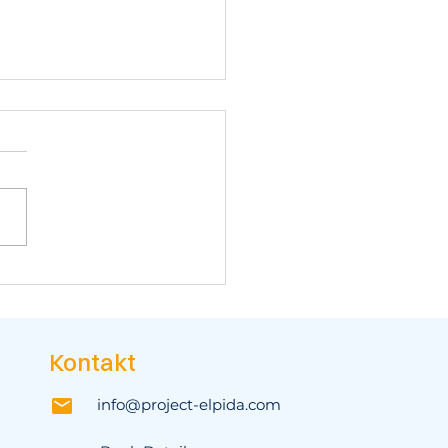
daritäts Statement
Lage in Palästina
Kontakt
info@project-elpida.com