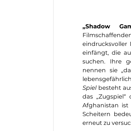
„Shadow Ga
Filmschaffend
eindrucksvoller
einfängt, die a
suchen. Ihre g
nennen sie „das
lebensgefährlic
Spiel
 besteht au
das „Zugspiel“ 
Afghanistan ist
Scheitern bede
erneut zu versu