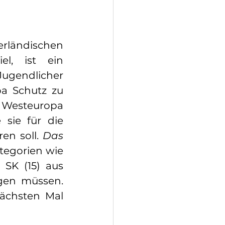
ländischen 
l, ist ein 
ugendlicher 
a Schutz zu 
Westeuropa 
sie für die 
en soll. 
Das 
tegorien wie 
 SK (15) aus 
igen müssen. 
ächsten Mal 