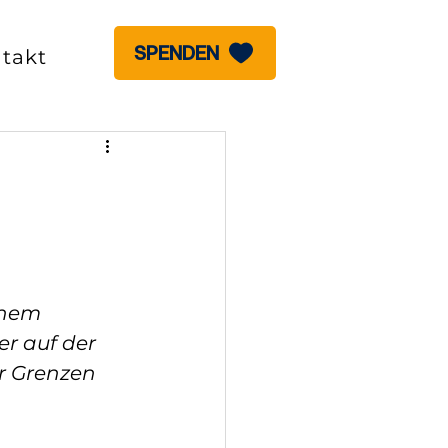
SPENDEN
takt
inem 
r auf der 
r Grenzen 