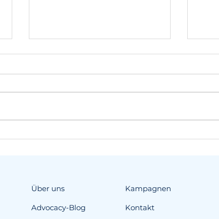
„Gefängnis oder
Soli
Abschiebung“: Die neue
zur 
harte Realität für
Migrant:innen und
Geflüchtete auf Kreta
Über uns
Kampagnen
Advocacy-Blog
Kontakt