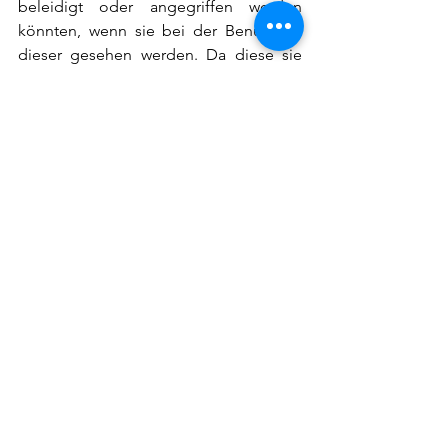
beleidigt oder angegriffen werden 
könnten, wenn sie bei der Benutzung 
dieser gesehen werden. Da diese sie 
eindeutig als Geflüchtete bzw. 
Asylbewerber*innen kennzeichnet, 
werden sie hier einer zusätzlichen 
Gefahr ausgesetzt. In der heutigen Zeit, 
in der Angriffe auf Politiker*innen und 
Asylbewerber*innen ohnehin 
zunehmen, sei dies besonders 
beunruhigend, fügt Omar hinzu.
Darüber hinaus gibt er zu bedenken, 
dass die Bezahlkarte einer Gruppe von 
Menschen aufgezwungen wird, die 
ohnehin schon wenig Einfluss auf ihre 
Stellung innerhalb der deutschen 
Gesellschaft hat. Zudem haben viele 
von ihnen sowohl in ihren 
Herkunftsländern als auch auf ihren 