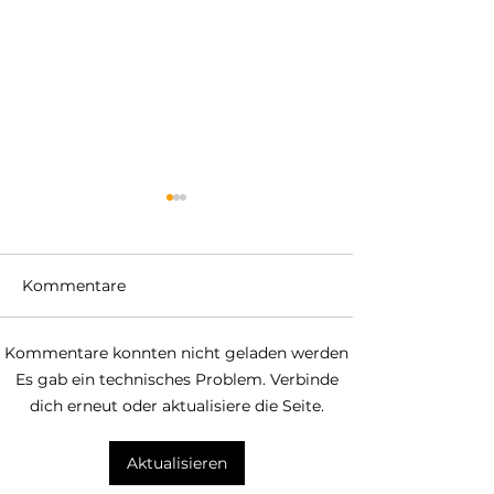
Kommentare
Kommentare konnten nicht geladen werden
Frühling heißt bei
Unsere größte
Es gab ein technisches Problem. Verbinde
ELPIDA: Die vierte
Nordgriechenl
dich erneut oder aktualisiere die Seite.
Samos Kampagne
Kampagne bis j
steht an!
Aktualisieren