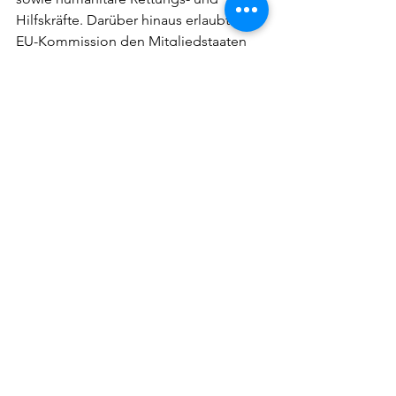
Hilfskräfte. Darüber hinaus erlaubt die 
EU-Kommission den Mitgliedstaaten 
selbst zu bestimmen, wie sie 
"Schmuggel" definieren und welche 
Faktoren sie dabei berücksichtigen 
wollen. Daher konnte die griechische 
Regierung die von allen EU-
Mitgliedstaaten strengsten Gesetze 
entwerfen. So reicht zum Beispiel die 
Kontrolle eines Fahrzeugs oder 
Motorbootes aus, in dem sich 
Geflüchtete befinden, um eine 
jahrelange Haftstrafe zu verhängen. 
Das einzige Kriterium, das nach 
griechischem Recht für den Vorwurf der 
Schleusung ausreicht, ist der 
tatsächliche oder mutmaßliche 
Transport von Personen ohne offizielle 